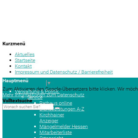
Kurzmenü
Aktuelles
Startseite
Kontakt
Impressum und Datenschutz / Barrierefreiheit
Hauptmenü
Sprache auswählen
▼
Zum Aktivieren des Google-Übersetzers bitte klicken. Wir möch
Verwaltung & Politik
Mehr Informationen zum Datenschutz
Service
Volltextsuche
Rathaus online
Dienstleistungen A-Z
Kirchhainer
Anzeiger
Mängelmelder Hessen
Mitarbeiterliste