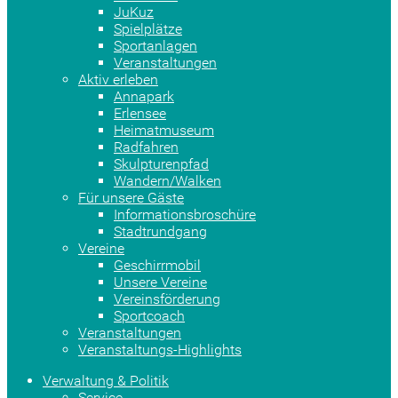
JuKuz
Spielplätze
Sportanlagen
Veranstaltungen
Aktiv erleben
Annapark
Erlensee
Heimatmuseum
Radfahren
Skulpturenpfad
Wandern/Walken
Für unsere Gäste
Informationsbroschüre
Stadtrundgang
Vereine
Geschirrmobil
Unsere Vereine
Vereinsförderung
Sportcoach
Veranstaltungen
Veranstaltungs-Highlights
Verwaltung & Politik
Service