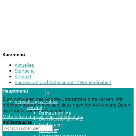
Kurzmenü
Aktuelles
Startseite
Kontakt
Impressum und Datenschutz / Barrierefreiheit
Hauptmenü
Sprache auswählen
▼
Zum Aktivieren des Google-Übersetzers bitte klicken. Wir
Verwaltung & Politik
möchten darauf hinweisen, dass nach der Aktivierung Daten
Service
an Google übermittelt werden.
Rathaus online
Mehr Informationen zum Datenschutz
Dienstleistungen A-Z
Volltextsuche
Kirchhainer
Anzeiger