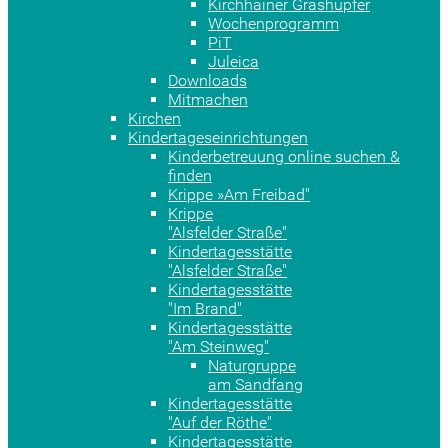
Kirchhainer Grashüpfer
Wochenprogramm
PiT
Juleica
Downloads
Mitmachen
Kirchen
Kindertageseinrichtungen
Kinderbetreuung online suchen &
finden
Krippe »Am Freibad"
Krippe
"Alsfelder Straße"
Kindertagesstätte
"Alsfelder Straße"
Kindertagesstätte
"Im Brand"
Kindertagesstätte
"Am Steinweg"
Naturgruppe
am Sandfang
Kindertagesstätte
"Auf der Röthe"
Kindertagesstätte