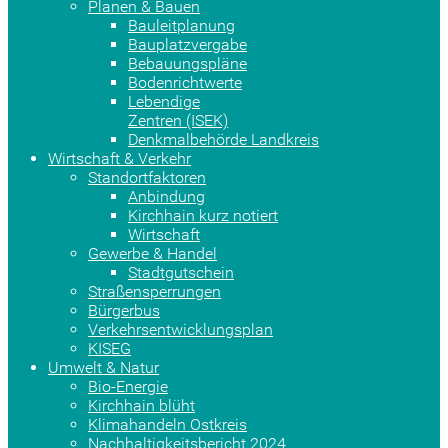
Planen & Bauen
Bauleitplanung
Bauplatzvergabe
Bebauungspläne
Bodenrichtwerte
Lebendige
Zentren (ISEK)
Denkmalbehörde Landkreis
Wirtschaft & Verkehr
Standortfaktoren
Anbindung
Kirchhain kurz notiert
Wirtschaft
Gewerbe & Handel
Stadtgutschein
Straßensperrungen
Bürgerbus
Verkehrsentwicklungsplan
KISEG
Umwelt & Natur
Bio-Energie
Kirchhain blüht
Klimahandeln Ostkreis
Nachhaltigkeitsbericht 2024