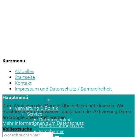
Kurzmenü
Aktuelles
Startseite
Kontakt
Impressum und Datenschutz / Barrierefreiheit
Hauptmenü
Sprache auswählen
▼
Zum Aktivieren des Google-Übersetzers bitte klicken. Wir
Verwaltung & Politik
möchten darauf hinweisen, dass nach der Aktivierung Daten
Service
an Google übermittelt werden.
Rathaus online
Mehr Informationen zum Datenschutz
Dienstleistungen A-Z
Volltextsuche
Kirchhainer