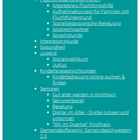
Arbeitskreis Flüchtlingshilfe
Aufnahmekonzept für Familien mit
Fluchthintergrund
Sozialpädagogische Betreuung
Ansprechpartner
Sprechstunde
Integrationsguide
Gesundheit
Jugend
Sozialpraktikum
JuKuz
Kindertageseinrichtungen
Kinderbetreuung online suchen &
finden
Senioren
Gut älter werden in Kirchhain
Seniorenbeirat
Beratung
Digital im Alter - Digital-Lotsen und
Lotsinnen
"Wir im Quartier" Kirchhain
Gemeindepflegerin/ Gemeindeschwestern
2.0