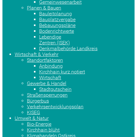
Gemeinwesenarbeit
Planen & Bauen
Bauleitplanung
Bauplatzvergabe
Bebauungspläne
Bodenrichtwerte
Lebendige
Zentren (ISEK)
Denkmalbehörde Landkreis
Wirtschaft & Verkehr
Standortfaktoren
Anbindung
Kirchhain kurz notiert
Wirtschaft
Gewerbe & Handel
Stadtgutschein
Straßensperrungen
Bürgerbus
Verkehrsentwicklungsplan
KISEG
Umwelt & Natur
Bio-Energie
Kirchhain blüht
Klimahandeln Ostkreis