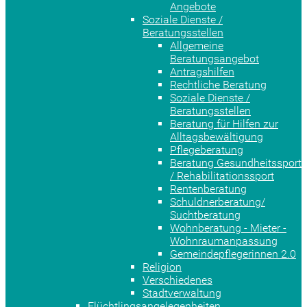
Angebote
Soziale Dienste /
Beratungsstellen
Allgemeine
Beratungsangebot
Antragshilfen
Rechtliche Beratung
Soziale Dienste /
Beratungsstellen
Beratung für Hilfen zur
Alltagsbewältigung
Pflegeberatung
Beratung Gesundheitssport
/ Rehabilitationssport
Rentenberatung
Schuldnerberatung/
Suchtberatung
Wohnberatung - Mieter -
Wohnraumanpassung
Gemeindepflegerinnen 2.0
Religion
Verschiedenes
Stadtverwaltung
Flüchtlingsangelegenheiten