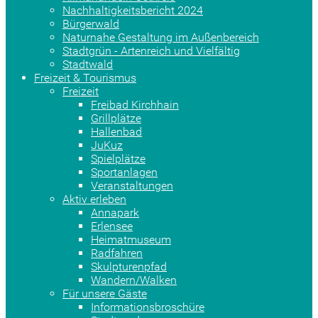
Nachhaltigkeitsbericht 2024
Bürgerwald
Naturnahe Gestaltung im Außenbereich
Stadtgrün - Artenreich und Vielfältig
Stadtwald
Freizeit & Tourismus
Freizeit
Freibad Kirchhain
Grillplätze
Hallenbad
JuKuz
Spielplätze
Sportanlagen
Veranstaltungen
Aktiv erleben
Annapark
Erlensee
Heimatmuseum
Radfahren
Skulpturenpfad
Wandern/Walken
Für unsere Gäste
Informationsbroschüre