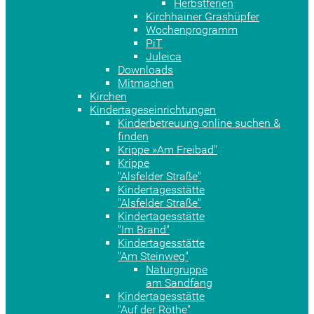
Herbstferien
Kirchhainer Grashüpfer
Wochenprogramm
PiT
Juleica
Downloads
Mitmachen
Kirchen
Kindertageseinrichtungen
Kinderbetreuung online suchen &
finden
Krippe »Am Freibad"
Krippe
"Alsfelder Straße"
Kindertagesstätte
"Alsfelder Straße"
Kindertagesstätte
"Im Brand"
Kindertagesstätte
"Am Steinweg"
Naturgruppe
am Sandfang
Kindertagesstätte
"Auf der Röthe"