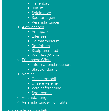
Hallenbad
JuKuz
Spielplätze
Sportanlagen
Veranstaltungen
Aktiv erleben
Annapark
Erlensee
Heimatmuseum
Radfahren
Skulpturenpfad
Wandern/Walken
Für unsere Gäste
Informationsbroschüre
Stadtrundgang
Vereine
Geschirrmobil
Unsere Vereine
Vereinsförderung
Sportcoach
Veranstaltungen
Veranstaltungs-Highlights
Verwaltung & Politik