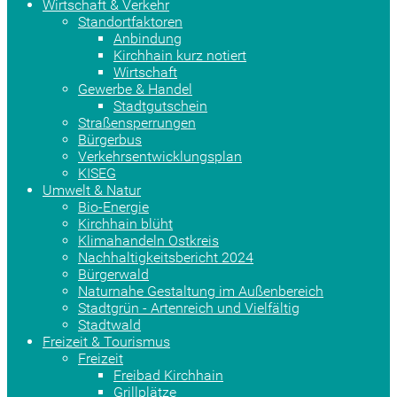
Wirtschaft & Verkehr
Standortfaktoren
Anbindung
Kirchhain kurz notiert
Wirtschaft
Gewerbe & Handel
Stadtgutschein
Straßensperrungen
Bürgerbus
Verkehrsentwicklungsplan
KISEG
Umwelt & Natur
Bio-Energie
Kirchhain blüht
Klimahandeln Ostkreis
Nachhaltigkeitsbericht 2024
Bürgerwald
Naturnahe Gestaltung im Außenbereich
Stadtgrün - Artenreich und Vielfältig
Stadtwald
Freizeit & Tourismus
Freizeit
Freibad Kirchhain
Grillplätze