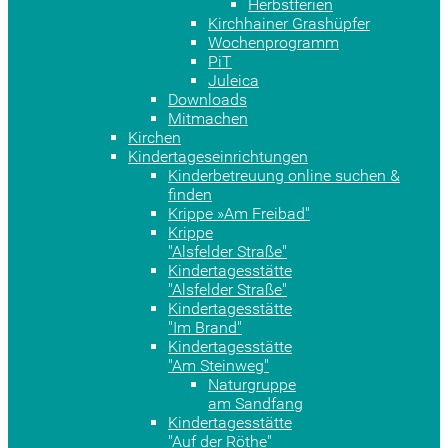
Herbstferien
Kirchhainer Grashüpfer
Wochenprogramm
PiT
Juleica
Downloads
Mitmachen
Kirchen
Kindertageseinrichtungen
Kinderbetreuung online suchen &
finden
Krippe »Am Freibad"
Krippe
"Alsfelder Straße"
Kindertagesstätte
"Alsfelder Straße"
Kindertagesstätte
"Im Brand"
Kindertagesstätte
"Am Steinweg"
Naturgruppe
am Sandfang
Kindertagesstätte
"Auf der Röthe"