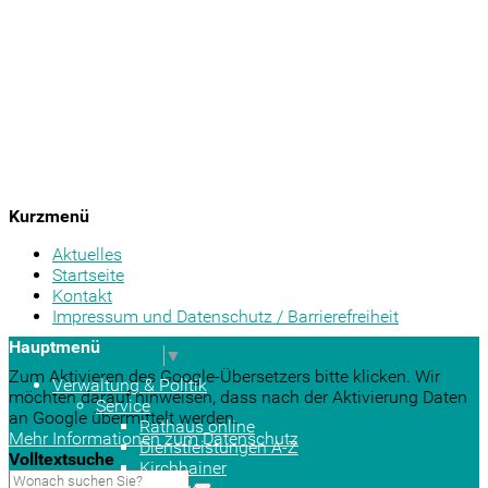
Kurzmenü
Aktuelles
Startseite
Kontakt
Impressum und Datenschutz / Barrierefreiheit
Hauptmenü
Sprache auswählen
▼
Zum Aktivieren des Google-Übersetzers bitte klicken. Wir
Verwaltung & Politik
möchten darauf hinweisen, dass nach der Aktivierung Daten
Service
an Google übermittelt werden.
Rathaus online
Mehr Informationen zum Datenschutz
Dienstleistungen A-Z
Volltextsuche
Kirchhainer