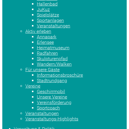
Hallenbad
JuKuz
Spielplätze
Sportanlagen
Veranstaltungen
Aktiv erleben
Annapark
Erlensee
Heimatmuseum
Radfahren
Skulpturenpfad
Wandern/Walken
Für unsere Gäste
Informationsbroschüre
Stadtrundgang
Vereine
Geschirrmobil
Unsere Vereine
Vereinsförderung
Sportcoach
Veranstaltungen
Veranstaltungs-Highlights
Verwaltung & Politik