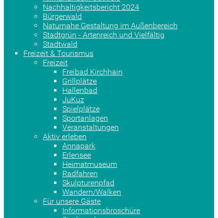
Nachhaltigkeitsbericht 2024
Bürgerwald
Naturnahe Gestaltung im Außenbereich
Stadtgrün - Artenreich und Vielfältig
Stadtwald
Freizeit & Tourismus
Freizeit
Freibad Kirchhain
Grillplätze
Hallenbad
JuKuz
Spielplätze
Sportanlagen
Veranstaltungen
Aktiv erleben
Annapark
Erlensee
Heimatmuseum
Radfahren
Skulpturenpfad
Wandern/Walken
Für unsere Gäste
Informationsbroschüre