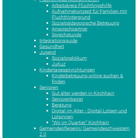
Arbeitskreis Flüchtlingshilfe
Aufnahmekonzept für Familien mit
Fluchthintergrund
Sozialpädagogische Betreuung
Ansprechpartner
Sprechstunde
Integrationsguide
Gesundheit
Jugend
Sozialpraktikum
JuKuz
Kindertageseinrichtungen
Kinderbetreuung online suchen &
finden
Senioren
Gut älter werden in Kirchhain
Seniorenbeirat
Beratung
Digital im Alter - Digital-Lotsen und
Lotsinnen
"Wir im Quartier" Kirchhain
Gemeindepflegerin/ Gemeindeschwestern
2.0