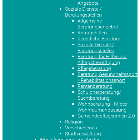
Angebote
Soziale Dienste /
Beratungsstellen
Allgemeine
Beratungsangebot
Antragshilfen
Rechtliche Beratung
Soziale Dienste /
Beratungsstellen
Beratung für Hilfen zur
Alltagsbewältigung
Pflegeberatung
Beratung Gesundheitssport
/ Rehabilitationssport
Rentenberatung
Schuldnerberatung/
Suchtberatung
Wohnberatung - Mieter -
Wohnraumanpassung
Gemeindepflegerinnen 2.0
Religion
Verschiedenes
Stadtverwaltung
Flüchtlingsangelegenheiten