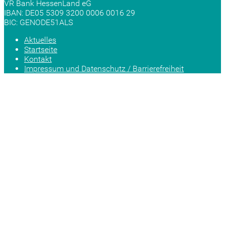
VR Bank HessenLand eG
IBAN: DE05 5309 3200 0006 0016 29
BIC: GENODE51ALS
Aktuelles
Startseite
Kontakt
Impressum und Datenschutz / Barrierefreiheit