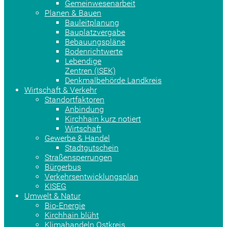
Gemeinwesenarbeit
Planen & Bauen
Bauleitplanung
Bauplatzvergabe
Bebauungspläne
Bodenrichtwerte
Lebendige
Zentren (ISEK)
Denkmalbehörde Landkreis
Wirtschaft & Verkehr
Standortfaktoren
Anbindung
Kirchhain kurz notiert
Wirtschaft
Gewerbe & Handel
Stadtgutschein
Straßensperrungen
Bürgerbus
Verkehrsentwicklungsplan
KISEG
Umwelt & Natur
Bio-Energie
Kirchhain blüht
Klimahandeln Ostkreis