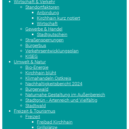
Wirtschaft & Verkehr
Standortfaktoren
Anbindung
Kirchhain kurz notiert
Wirtschaft
Gewerbe & Handel
Stadtgutschein
Straßensperrungen
Bürgerbus
Verkehrsentwicklungsplan
KISEG
Umwelt & Natur
Bio-Energie
Kirchhain blüht
Klimahandeln Ostkreis
Nachhaltigkeitsbericht 2024
Bürgerwald
Naturnahe Gestaltung im Außenbereich
Stadtgrün - Artenreich und Vielfältig
Stadtwald
Freizeit & Tourismus
Freizeit
Freibad Kirchhain
Grillplätze