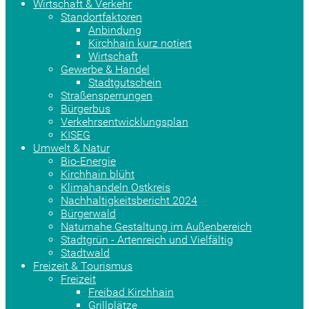
Wirtschaft & Verkehr
Standortfaktoren
Anbindung
Kirchhain kurz notiert
Wirtschaft
Gewerbe & Handel
Stadtgutschein
Straßensperrungen
Bürgerbus
Verkehrsentwicklungsplan
KISEG
Umwelt & Natur
Bio-Energie
Kirchhain blüht
Klimahandeln Ostkreis
Nachhaltigkeitsbericht 2024
Bürgerwald
Naturnahe Gestaltung im Außenbereich
Stadtgrün - Artenreich und Vielfältig
Stadtwald
Freizeit & Tourismus
Freizeit
Freibad Kirchhain
Grillplätze