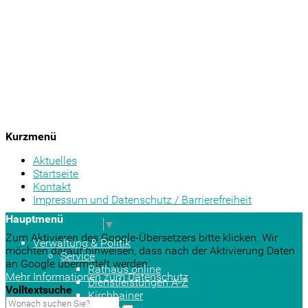
Kurzmenü
Aktuelles
Startseite
Kontakt
Impressum und Datenschutz / Barrierefreiheit
Hauptmenü
Sprache auswählen
▼
Zum Aktivieren des Google-Übersetzers bitte klicken. Wir
Verwaltung & Politik
möchten darauf hinweisen, dass nach der Aktivierung Daten
Service
an Google übermittelt werden.
Rathaus online
Mehr Informationen zum Datenschutz
Dienstleistungen A-Z
Volltextsuche
Kirchhainer