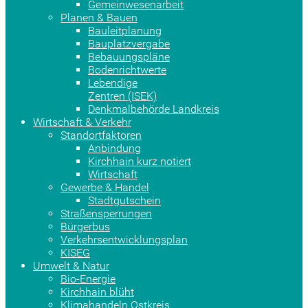
Gemeinwesenarbeit
Planen & Bauen
Bauleitplanung
Bauplatzvergabe
Bebauungspläne
Bodenrichtwerte
Lebendige
Zentren (ISEK)
Denkmalbehörde Landkreis
Wirtschaft & Verkehr
Standortfaktoren
Anbindung
Kirchhain kurz notiert
Wirtschaft
Gewerbe & Handel
Stadtgutschein
Straßensperrungen
Bürgerbus
Verkehrsentwicklungsplan
KISEG
Umwelt & Natur
Bio-Energie
Kirchhain blüht
Klimahandeln Ostkreis