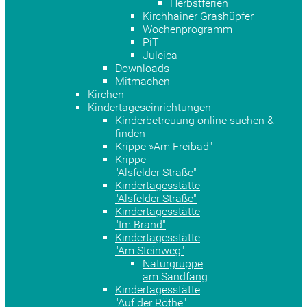
Herbstferien
Kirchhainer Grashüpfer
Wochenprogramm
PiT
Juleica
Downloads
Mitmachen
Kirchen
Kindertageseinrichtungen
Kinderbetreuung online suchen &
finden
Krippe »Am Freibad"
Krippe
"Alsfelder Straße"
Kindertagesstätte
"Alsfelder Straße"
Kindertagesstätte
"Im Brand"
Kindertagesstätte
"Am Steinweg"
Naturgruppe
am Sandfang
Kindertagesstätte
"Auf der Röthe"