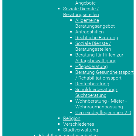
Angebote
Soziale Dienste /
Beratungsstellen
Allgemeine
Beratungsangebot
Antragshilfen
Rechtliche Beratung
Soziale Dienste /
Beratungsstellen
Beratung für Hilfen zur
Alltagsbewältigung
Pflegeberatung
Beratung Gesundheitssport
/ Rehabilitationssport
Rentenberatung
Schuldnerberatung/
Suchtberatung
Wohnberatung - Mieter -
Wohnraumanpassung
Gemeindepflegerinnen 2.0
Religion
Verschiedenes
Stadtverwaltung
Flüchtlingsangelegenheiten