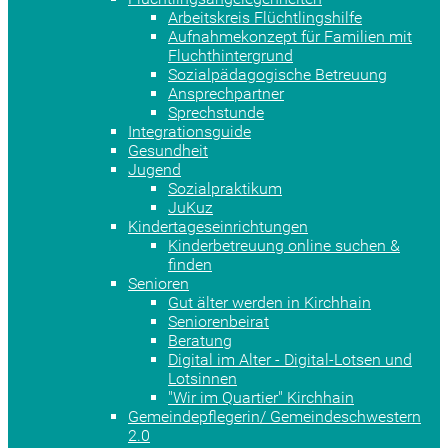
Arbeitskreis Flüchtlingshilfe
Aufnahmekonzept für Familien mit
Fluchthintergrund
Sozialpädagogische Betreuung
Ansprechpartner
Sprechstunde
Integrationsguide
Gesundheit
Jugend
Sozialpraktikum
JuKuz
Kindertageseinrichtungen
Kinderbetreuung online suchen &
finden
Senioren
Gut älter werden in Kirchhain
Seniorenbeirat
Beratung
Digital im Alter - Digital-Lotsen und
Lotsinnen
"Wir im Quartier" Kirchhain
Gemeindepflegerin/ Gemeindeschwestern
2.0