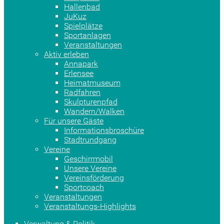
Hallenbad
JuKuz
Spielplätze
Sportanlagen
Veranstaltungen
Aktiv erleben
Annapark
Erlensee
Heimatmuseum
Radfahren
Skulpturenpfad
Wandern/Walken
Für unsere Gäste
Informationsbroschüre
Stadtrundgang
Vereine
Geschirrmobil
Unsere Vereine
Vereinsförderung
Sportcoach
Veranstaltungen
Veranstaltungs-Highlights
Verwaltung & Politik