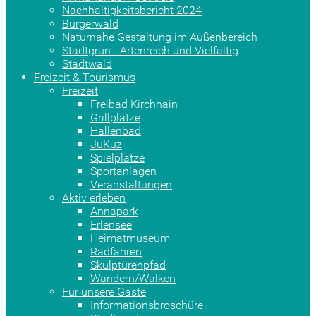
Nachhaltigkeitsbericht 2024
Bürgerwald
Naturnahe Gestaltung im Außenbereich
Stadtgrün - Artenreich und Vielfältig
Stadtwald
Freizeit & Tourismus
Freizeit
Freibad Kirchhain
Grillplätze
Hallenbad
JuKuz
Spielplätze
Sportanlagen
Veranstaltungen
Aktiv erleben
Annapark
Erlensee
Heimatmuseum
Radfahren
Skulpturenpfad
Wandern/Walken
Für unsere Gäste
Informationsbroschüre