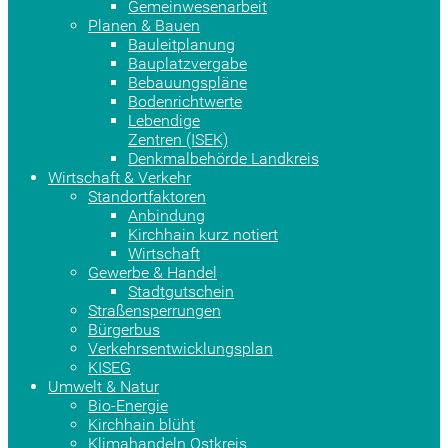
Gemeinwesenarbeit
Planen & Bauen
Bauleitplanung
Bauplatzvergabe
Bebauungspläne
Bodenrichtwerte
Lebendige
Zentren (ISEK)
Denkmalbehörde Landkreis
Wirtschaft & Verkehr
Standortfaktoren
Anbindung
Kirchhain kurz notiert
Wirtschaft
Gewerbe & Handel
Stadtgutschein
Straßensperrungen
Bürgerbus
Verkehrsentwicklungsplan
KISEG
Umwelt & Natur
Bio-Energie
Kirchhain blüht
Klimahandeln Ostkreis