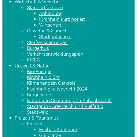
Wirtschaft & Verkehr
Standortfaktoren
Anbindung
Kirchhain kurz notiert
Wirtschaft
Gewerbe & Handel
Stadtgutschein
Straßensperrungen
Bürgerbus
Verkehrsentwicklungsplan
KISEG
Umwelt & Natur
Bio-Energie
Kirchhain blüht
Klimahandeln Ostkreis
Nachhaltigkeitsbericht 2024
Bürgerwald
Naturnahe Gestaltung im Außenbereich
Stadtgrün - Artenreich und Vielfältig
Stadtwald
Freizeit & Tourismus
Freizeit
Freibad Kirchhain
Grillplätze