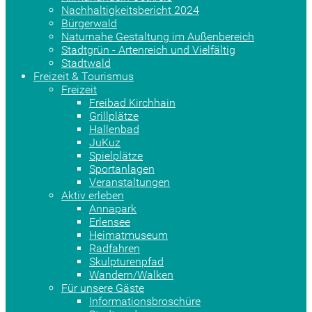
Nachhaltigkeitsbericht 2024
Bürgerwald
Naturnahe Gestaltung im Außenbereich
Stadtgrün - Artenreich und Vielfältig
Stadtwald
Freizeit & Tourismus
Freizeit
Freibad Kirchhain
Grillplätze
Hallenbad
JuKuz
Spielplätze
Sportanlagen
Veranstaltungen
Aktiv erleben
Annapark
Erlensee
Heimatmuseum
Radfahren
Skulpturenpfad
Wandern/Walken
Für unsere Gäste
Informationsbroschüre