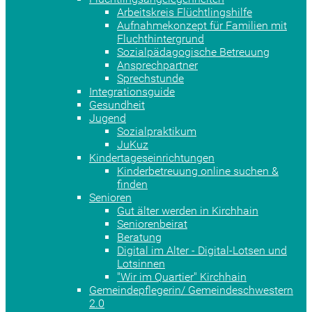
Arbeitskreis Flüchtlingshilfe
Aufnahmekonzept für Familien mit
Fluchthintergrund
Sozialpädagogische Betreuung
Ansprechpartner
Sprechstunde
Integrationsguide
Gesundheit
Jugend
Sozialpraktikum
JuKuz
Kindertageseinrichtungen
Kinderbetreuung online suchen &
finden
Senioren
Gut älter werden in Kirchhain
Seniorenbeirat
Beratung
Digital im Alter - Digital-Lotsen und
Lotsinnen
"Wir im Quartier" Kirchhain
Gemeindepflegerin/ Gemeindeschwestern
2.0