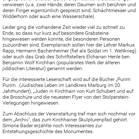
verwiesen (u.a. zwei Hände, deren Daumen sich berühren und
deren Finger eigentümlich gespreizt sind, Schächtmesser und
Widderhorn oder auch eine Wasserschale).
Leider ging die vorhandene Zeit wieder viel zu schnell zu
Ende, so dass nur kurz auf besondere Grabsteine
hingewiesen werden konnte, die besonderen Personen
zuzuordnen sind. Exemplarisch sollen hier der Lehrer Markus
Rapp, Hermann Bachenheimer (fiel als Soldat im 1. Weltkrieg)
oder auch das Grab des Schriftstellers Elchanan Henle ben
Benjamin Wolf Kirchhan (populärstes Werk der älteren
jiddischen Literatur) genannt werden.
Für die interessierte Leserschaft wird auf die Bücher „Purim
Purim. .(Jüdisches Leben im Landkreis Marburg im 20.
Jahrhundert), „Juden in Kirchhain von Kurt Schubert und auf
die Broschüre und die neuesten Flyer von den Stolperstein-
Verlegungen hingewiesen.
Zum Abschluss der Veranstaltung traf man sich nochmal vor
dem „Archiv“, das zum Kirchhainer Skulpturenpfad gehört.
Simone Bader erzählte noch Interessantes zur
Entstehungsgeschichte des Monumentes.