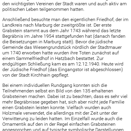
den wichtigsten Vereinen der Stadt waren und auch aktiv am
politischen Leben teilgenommen hatten.
Anschließend besuchte man den eigentlichen Friedhof, der im
Landkreis nach Marburg der zweitgrößte ist. Der erste
Grabstein stammt aus dem Jahr 1743 während das letzte
Begräbnis im Jahre 1954 stattgefunden hat (danach fanden
die Beisetzungen in Marburg statt). Bevor die jüdische
Gemeinde das Wiesengrundstück nördlich der Stadtmauer
um 1740 erworben hatte wurden ihre Toten zunächst auf
einem Sammelfriedhof in Hatzbach bestattet. Zur
endgültigen Schließung kam es am 12.12.1940. Heute wird
der Jüdische Friedhof (das Eingangstor ist abgeschlossen)
von der Stadt Kirchhain gepflegt.
Bei einem individuellen Rundgang konnten sich die
Teilnehmenden selbst ein Bild von den 135 erhaltenen
Grabsteinen machen. Dabei ist zu beachten, dass es sehr viel
mehr Begräbnisse gegeben hat, sich aber nicht jede Familie
einen Grabstein leisten konnte. Vielfach wurden auch
Holzmale verwendet, die allerdings mit der Zeit unter der
Verwitterung zu leiden hatten. Im Einzelfall wurde auch die
Ornamentik auf den in der Regel einfachen Grabsteinen
angesprochen und auf typische symbolische Darstellungen