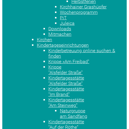
Herbstferien
Kirchhainer Grashüpfer
Wochenprogramm
PiT
Juleica
Downloads
Mitmachen
Kirchen
Kindertageseinrichtungen
Kinderbetreuung online suchen &
finden
Krippe »Am Freibad"
Krippe
"Alsfelder Straße"
Kindertagesstätte
"Alsfelder Straße"
Kindertagesstätte
"Im Brand"
Kindertagesstätte
"Am Steinweg"
Naturgruppe
am Sandfang
Kindertagesstätte
"Auf der Röthe"