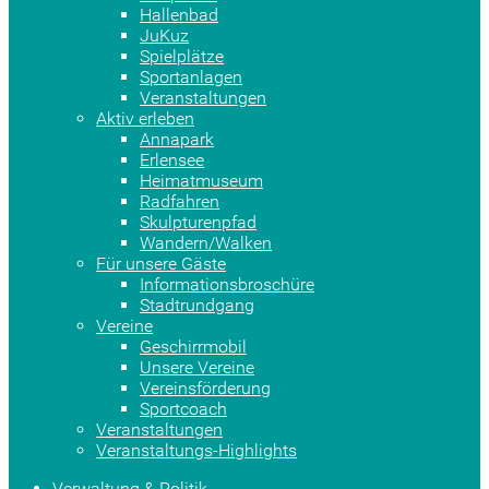
Hallenbad
JuKuz
Spielplätze
Sportanlagen
Veranstaltungen
Aktiv erleben
Annapark
Erlensee
Heimatmuseum
Radfahren
Skulpturenpfad
Wandern/Walken
Für unsere Gäste
Informationsbroschüre
Stadtrundgang
Vereine
Geschirrmobil
Unsere Vereine
Vereinsförderung
Sportcoach
Veranstaltungen
Veranstaltungs-Highlights
Verwaltung & Politik