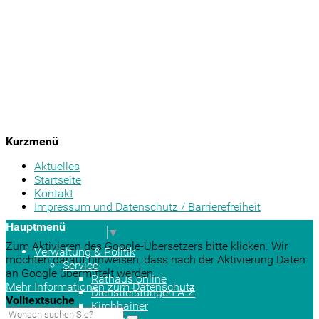
Kurzmenü
Aktuelles
Startseite
Kontakt
Impressum und Datenschutz / Barrierefreiheit
Hauptmenü
Sprache auswählen
▼
Zum Aktivieren des Google-Übersetzers bitte klicken. Wir
Verwaltung & Politik
möchten darauf hinweisen, dass nach der Aktivierung Daten
Service
an Google übermittelt werden.
Rathaus online
Mehr Informationen zum Datenschutz
Dienstleistungen A-Z
Volltextsuche
Kirchhainer