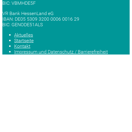
BIC: VBMHDE5F
VR Bank HessenLand eG
IBAN: DE05 5309 3200 0006 0016 29
BIC: GENODE51ALS
Aktuelles
Startseite
Kontakt
Impressum und Datenschutz / Barrierefreiheit