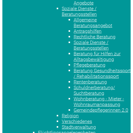
Angebote
Soziale Dienste /
Beratungsstellen
Allgemeine
Beratungsangebot
Antragshilfen
Rechtliche Beratung
Soziale Dienste /
Beratungsstellen
Beratung für Hilfen zur
Alltagsbewältigung
Pflegeberatung
Beratung Gesundheitssport
/ Rehabilitationssport
Rentenberatung
Schuldnerberatung/
Suchtberatung
Wohnberatung - Mieter -
Wohnraumanpassung
Gemeindepflegerinnen 2.0
Religion
Verschiedenes
Stadtverwaltung
Flüchtlingsangelegenheiten