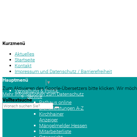
Kurzmenü
Aktuelles
Startseite
Kontakt
Impressum und Datenschutz / Barrierefreiheit
Hauptmenü
Sprache auswählen
▼
Zum Aktivieren des Google-Übersetzers bitte klicken. Wir möch
Verwaltung & Politik
Mehr Informationen zum Datenschutz
Service
Volltextsuche
Rathaus online
Dienstleistungen A-Z
Kirchhainer
Anzeiger
Mängelmelder Hessen
Mitarbeiterliste