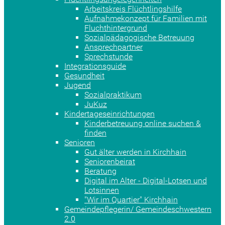
Arbeitskreis Flüchtlingshilfe
Aufnahmekonzept für Familien mit
Fluchthintergrund
Sozialpädagogische Betreuung
Ansprechpartner
Sprechstunde
Integrationsguide
Gesundheit
Jugend
Sozialpraktikum
JuKuz
Kindertageseinrichtungen
Kinderbetreuung online suchen &
finden
Senioren
Gut älter werden in Kirchhain
Seniorenbeirat
Beratung
Digital im Alter - Digital-Lotsen und
Lotsinnen
"Wir im Quartier" Kirchhain
Gemeindepflegerin/ Gemeindeschwestern
2.0