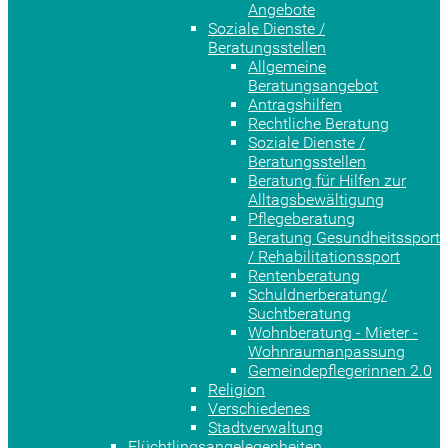
Angebote
Soziale Dienste /
Beratungsstellen
Allgemeine
Beratungsangebot
Antragshilfen
Rechtliche Beratung
Soziale Dienste /
Beratungsstellen
Beratung für Hilfen zur
Alltagsbewältigung
Pflegeberatung
Beratung Gesundheitssport
/ Rehabilitationssport
Rentenberatung
Schuldnerberatung/
Suchtberatung
Wohnberatung - Mieter -
Wohnraumanpassung
Gemeindepflegerinnen 2.0
Religion
Verschiedenes
Stadtverwaltung
Flüchtlingsangelegenheiten