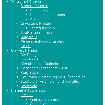
Wirtschaft & Verkehr
Standortfaktoren
Anbindung
Kirchhain kurz notiert
Wirtschaft
Gewerbe & Handel
Stadtgutschein
Straßensperrungen
Bürgerbus
Verkehrsentwicklungsplan
KISEG
Umwelt & Natur
Bio-Energie
Kirchhain blüht
Klimahandeln Ostkreis
Nachhaltigkeitsbericht 2024
Bürgerwald
Naturnahe Gestaltung im Außenbereich
Stadtgrün - Artenreich und Vielfältig
Stadtwald
Freizeit & Tourismus
Freizeit
Freibad Kirchhain
Grillplätze