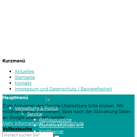
Kurzmenü
Aktuelles
Startseite
Kontakt
Impressum und Datenschutz / Barrierefreiheit
Hauptmenü
Sprache auswählen
▼
Zum Aktivieren des Google-Übersetzers bitte klicken. Wir
Verwaltung & Politik
möchten darauf hinweisen, dass nach der Aktivierung Daten
Service
an Google übermittelt werden.
Rathaus online
Mehr Informationen zum Datenschutz
Dienstleistungen A-Z
Volltextsuche
Kirchhainer