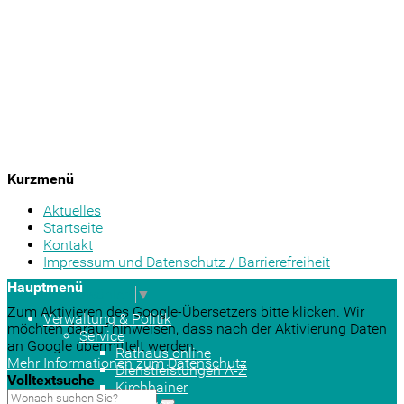
Kurzmenü
Aktuelles
Startseite
Kontakt
Impressum und Datenschutz / Barrierefreiheit
Hauptmenü
Sprache auswählen
▼
Zum Aktivieren des Google-Übersetzers bitte klicken. Wir
Verwaltung & Politik
möchten darauf hinweisen, dass nach der Aktivierung Daten
Service
an Google übermittelt werden.
Rathaus online
Mehr Informationen zum Datenschutz
Dienstleistungen A-Z
Volltextsuche
Kirchhainer