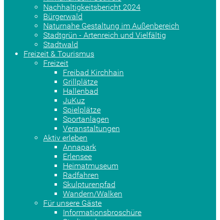
Nachhaltigkeitsbericht 2024
Bürgerwald
Naturnahe Gestaltung im Außenbereich
Stadtgrün - Artenreich und Vielfältig
Stadtwald
Freizeit & Tourismus
Freizeit
Freibad Kirchhain
Grillplätze
Hallenbad
JuKuz
Spielplätze
Sportanlagen
Veranstaltungen
Aktiv erleben
Annapark
Erlensee
Heimatmuseum
Radfahren
Skulpturenpfad
Wandern/Walken
Für unsere Gäste
Informationsbroschüre