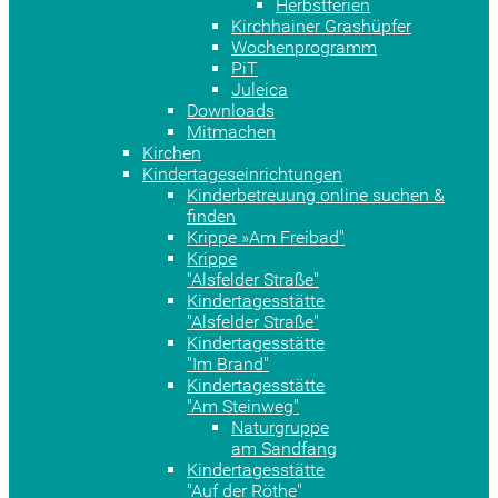
Herbstferien
Kirchhainer Grashüpfer
Wochenprogramm
PiT
Juleica
Downloads
Mitmachen
Kirchen
Kindertageseinrichtungen
Kinderbetreuung online suchen &
finden
Krippe »Am Freibad"
Krippe
"Alsfelder Straße"
Kindertagesstätte
"Alsfelder Straße"
Kindertagesstätte
"Im Brand"
Kindertagesstätte
"Am Steinweg"
Naturgruppe
am Sandfang
Kindertagesstätte
"Auf der Röthe"