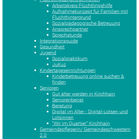
Arbeitskreis Flüchtlingshilfe
Aufnahmekonzept für Familien mit
Fluchthintergrund
Sozialpädagogische Betreuung
Ansprechpartner
Sprechstunde
Integrationsguide
Gesundheit
Jugend
Sozialpraktikum
JuKuz
Kindertageseinrichtungen
Kinderbetreuung online suchen &
finden
Senioren
Gut älter werden in Kirchhain
Seniorenbeirat
Beratung
Digital im Alter - Digital-Lotsen und
Lotsinnen
"Wir im Quartier" Kirchhain
Gemeindepflegerin/ Gemeindeschwestern
2.0