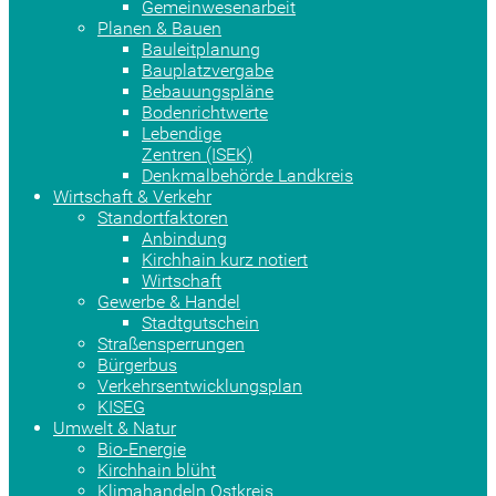
Gemeinwesenarbeit
Planen & Bauen
Bauleitplanung
Bauplatzvergabe
Bebauungspläne
Bodenrichtwerte
Lebendige
Zentren (ISEK)
Denkmalbehörde Landkreis
Wirtschaft & Verkehr
Standortfaktoren
Anbindung
Kirchhain kurz notiert
Wirtschaft
Gewerbe & Handel
Stadtgutschein
Straßensperrungen
Bürgerbus
Verkehrsentwicklungsplan
KISEG
Umwelt & Natur
Bio-Energie
Kirchhain blüht
Klimahandeln Ostkreis