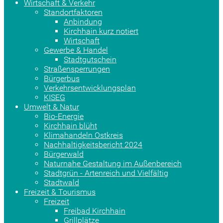
Wirtschaft & Verkehr
Standortfaktoren
Anbindung
Kirchhain kurz notiert
Wirtschaft
Gewerbe & Handel
Stadtgutschein
Straßensperrungen
Bürgerbus
Verkehrsentwicklungsplan
KISEG
Umwelt & Natur
Bio-Energie
Kirchhain blüht
Klimahandeln Ostkreis
Nachhaltigkeitsbericht 2024
Bürgerwald
Naturnahe Gestaltung im Außenbereich
Stadtgrün - Artenreich und Vielfältig
Stadtwald
Freizeit & Tourismus
Freizeit
Freibad Kirchhain
Grillplätze