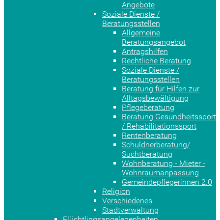
Angebote
Soziale Dienste /
Beratungsstellen
Allgemeine
Beratungsangebot
Antragshilfen
Rechtliche Beratung
Soziale Dienste /
Beratungsstellen
Beratung für Hilfen zur
Alltagsbewältigung
Pflegeberatung
Beratung Gesundheitssport
/ Rehabilitationssport
Rentenberatung
Schuldnerberatung/
Suchtberatung
Wohnberatung - Mieter -
Wohnraumanpassung
Gemeindepflegerinnen 2.0
Religion
Verschiedenes
Stadtverwaltung
Flüchtlingsangelegenheiten