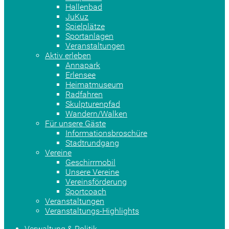
Hallenbad
JuKuz
Spielplätze
Sportanlagen
Veranstaltungen
Aktiv erleben
Annapark
Erlensee
Heimatmuseum
Radfahren
Skulpturenpfad
Wandern/Walken
Für unsere Gäste
Informationsbroschüre
Stadtrundgang
Vereine
Geschirrmobil
Unsere Vereine
Vereinsförderung
Sportcoach
Veranstaltungen
Veranstaltungs-Highlights
Verwaltung & Politik