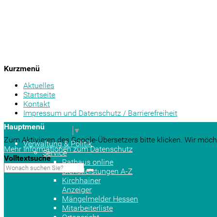
Kurzmenü
Aktuelles
Startseite
Kontakt
Impressum und Datenschutz / Barrierefreiheit
Hauptmenü
Sprache auswählen
▼
Zum Aktivieren des Google-Übersetzers bitte klicken. Wir möch
Verwaltung & Politik
Mehr Informationen zum Datenschutz
Service
Volltextsuche
Rathaus online
Dienstleistungen A-Z
Kirchhainer
Anzeiger
Mängelmelder Hessen
Mitarbeiterliste