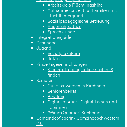
Arbeitskreis Flüchtlingshilfe
Aufnahmekonzept für Familien mit
Fluchthintergrund
Sozialpädagogische Betreuung
Ansprechpartner
Sprechstunde
Integrationsguide
Gesundheit
Jugend
Sozialpraktikum
JuKuz
Kindertageseinrichtungen
Kinderbetreuung online suchen &
finden
Senioren
Gut älter werden in Kirchhain
Seniorenbeirat
Beratung
Digital im Alter - Digital-Lotsen und
Lotsinnen
"Wir im Quartier" Kirchhain
Gemeindepflegerin/ Gemeindeschwestern
2.0