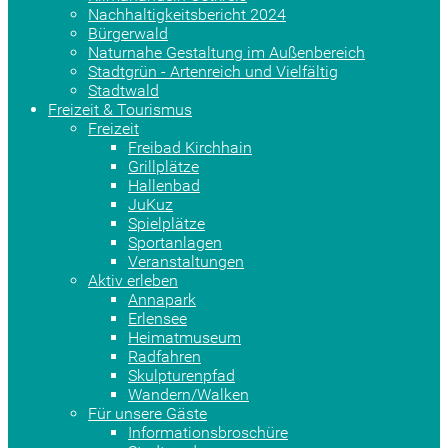
Nachhaltigkeitsbericht 2024
Bürgerwald
Naturnahe Gestaltung im Außenbereich
Stadtgrün - Artenreich und Vielfältig
Stadtwald
Freizeit & Tourismus
Freizeit
Freibad Kirchhain
Grillplätze
Hallenbad
JuKuz
Spielplätze
Sportanlagen
Veranstaltungen
Aktiv erleben
Annapark
Erlensee
Heimatmuseum
Radfahren
Skulpturenpfad
Wandern/Walken
Für unsere Gäste
Informationsbroschüre