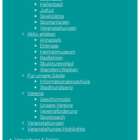
Hallenbad
JuKuz
Spielplätze
Sportanlagen
Veranstaltungen
Aktiv erleben
Annapark
Erlensee
Heimatmuseum
Radfahren
Skulpturenpfad
Wandern/Walken
Für unsere Gäste
Informationsbroschüre
Stadtrundgang
Vereine
Geschirrmobil
Unsere Vereine
Vereinsförderung
Sportcoach
Veranstaltungen
Veranstaltungs-Highlights
Verwaltung & Politik