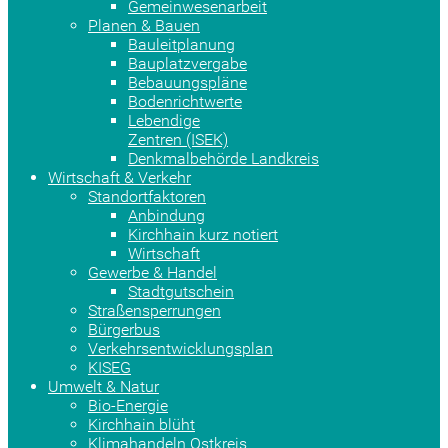
Gemeinwesenarbeit
Planen & Bauen
Bauleitplanung
Bauplatzvergabe
Bebauungspläne
Bodenrichtwerte
Lebendige
Zentren (ISEK)
Denkmalbehörde Landkreis
Wirtschaft & Verkehr
Standortfaktoren
Anbindung
Kirchhain kurz notiert
Wirtschaft
Gewerbe & Handel
Stadtgutschein
Straßensperrungen
Bürgerbus
Verkehrsentwicklungsplan
KISEG
Umwelt & Natur
Bio-Energie
Kirchhain blüht
Klimahandeln Ostkreis