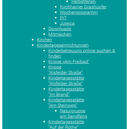
Herbstferien
Kirchhainer Grashüpfer
Wochenprogramm
PiT
Juleica
Downloads
Mitmachen
Kirchen
Kindertageseinrichtungen
Kinderbetreuung online suchen &
finden
Krippe »Am Freibad"
Krippe
"Alsfelder Straße"
Kindertagesstätte
"Alsfelder Straße"
Kindertagesstätte
"Im Brand"
Kindertagesstätte
"Am Steinweg"
Naturgruppe
am Sandfang
Kindertagesstätte
"Auf der Röthe"