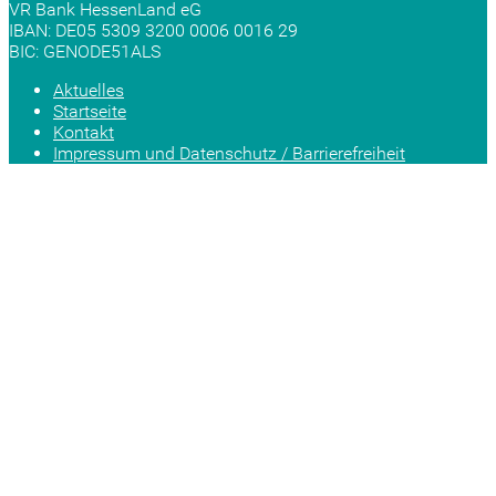
VR Bank HessenLand eG
IBAN: DE05 5309 3200 0006 0016 29
BIC: GENODE51ALS
Aktuelles
Startseite
Kontakt
Impressum und Datenschutz / Barrierefreiheit