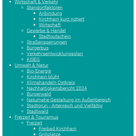
Wirtschaft & Verkehr
Standortfaktoren
Anbindung
Kirchhain kurz notiert
Wirtschaft
Gewerbe & Handel
Stadtgutschein
Straßensperrungen
Bürgerbus
Verkehrsentwicklungsplan
KISEG
Umwelt & Natur
Bio-Energie
Kirchhain blüht
Klimahandeln Ostkreis
Nachhaltigkeitsbericht 2024
Bürgerwald
Naturnahe Gestaltung im Außenbereich
Stadtgrün - Artenreich und Vielfältig
Stadtwald
Freizeit & Tourismus
Freizeit
Freibad Kirchhain
Grillplätze