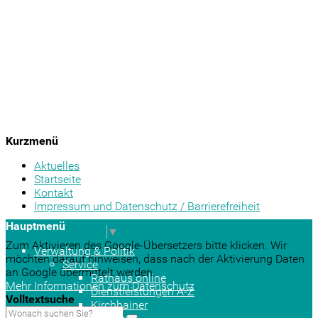
Kurzmenü
Aktuelles
Startseite
Kontakt
Impressum und Datenschutz / Barrierefreiheit
Hauptmenü
Sprache auswählen
▼
Zum Aktivieren des Google-Übersetzers bitte klicken. Wir
Verwaltung & Politik
möchten darauf hinweisen, dass nach der Aktivierung Daten
Service
an Google übermittelt werden.
Rathaus online
Mehr Informationen zum Datenschutz
Dienstleistungen A-Z
Volltextsuche
Kirchhainer