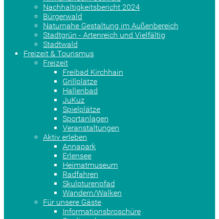
Nachhaltigkeitsbericht 2024
Bürgerwald
Naturnahe Gestaltung im Außenbereich
Stadtgrün - Artenreich und Vielfältig
Stadtwald
Freizeit & Tourismus
Freizeit
Freibad Kirchhain
Grillplätze
Hallenbad
JuKuz
Spielplätze
Sportanlagen
Veranstaltungen
Aktiv erleben
Annapark
Erlensee
Heimatmuseum
Radfahren
Skulpturenpfad
Wandern/Walken
Für unsere Gäste
Informationsbroschüre