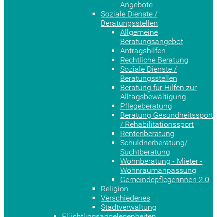
Angebote
Soziale Dienste /
Beratungsstellen
Allgemeine
Beratungsangebot
Antragshilfen
Rechtliche Beratung
Soziale Dienste /
Beratungsstellen
Beratung für Hilfen zur
Alltagsbewältigung
Pflegeberatung
Beratung Gesundheitssport
/ Rehabilitationssport
Rentenberatung
Schuldnerberatung/
Suchtberatung
Wohnberatung - Mieter -
Wohnraumanpassung
Gemeindepflegerinnen 2.0
Religion
Verschiedenes
Stadtverwaltung
Flüchtlingsangelegenheiten