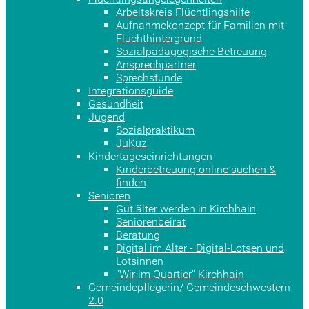
Arbeitskreis Flüchtlingshilfe
Aufnahmekonzept für Familien mit
Fluchthintergrund
Sozialpädagogische Betreuung
Ansprechpartner
Sprechstunde
Integrationsguide
Gesundheit
Jugend
Sozialpraktikum
JuKuz
Kindertageseinrichtungen
Kinderbetreuung online suchen &
finden
Senioren
Gut älter werden in Kirchhain
Seniorenbeirat
Beratung
Digital im Alter - Digital-Lotsen und
Lotsinnen
"Wir im Quartier" Kirchhain
Gemeindepflegerin/ Gemeindeschwestern
2.0