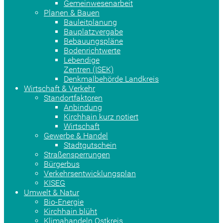
Gemeinwesenarbeit
Planen & Bauen
Bauleitplanung
Bauplatzvergabe
Bebauungspläne
Bodenrichtwerte
Lebendige
Zentren (ISEK)
Denkmalbehörde Landkreis
Wirtschaft & Verkehr
Standortfaktoren
Anbindung
Kirchhain kurz notiert
Wirtschaft
Gewerbe & Handel
Stadtgutschein
Straßensperrungen
Bürgerbus
Verkehrsentwicklungsplan
KISEG
Umwelt & Natur
Bio-Energie
Kirchhain blüht
Klimahandeln Ostkreis