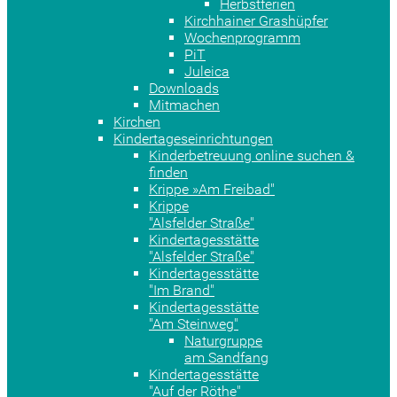
Herbstferien
Kirchhainer Grashüpfer
Wochenprogramm
PiT
Juleica
Downloads
Mitmachen
Kirchen
Kindertageseinrichtungen
Kinderbetreuung online suchen &
finden
Krippe »Am Freibad"
Krippe
"Alsfelder Straße"
Kindertagesstätte
"Alsfelder Straße"
Kindertagesstätte
"Im Brand"
Kindertagesstätte
"Am Steinweg"
Naturgruppe
am Sandfang
Kindertagesstätte
"Auf der Röthe"