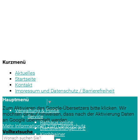
Kurzmenü
Aktuelles
Startseite
Kontakt
Impressum und Datenschutz / Barrierefreiheit
Hauptmenü
Sprache auswählen
▼
Zum Aktivieren des Google-Übersetzers bitte klicken. Wir
Verwaltung & Politik
möchten darauf hinweisen, dass nach der Aktivierung Daten
Service
an Google übermittelt werden.
Rathaus online
Mehr Informationen zum Datenschutz
Dienstleistungen A-Z
Volltextsuche
Kirchhainer