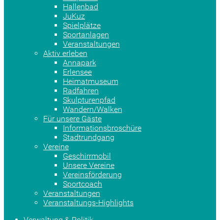
Hallenbad
JuKuz
Spielplätze
Sportanlagen
Veranstaltungen
Aktiv erleben
Annapark
Erlensee
Heimatmuseum
Radfahren
Skulpturenpfad
Wandern/Walken
Für unsere Gäste
Informationsbroschüre
Stadtrundgang
Vereine
Geschirrmobil
Unsere Vereine
Vereinsförderung
Sportcoach
Veranstaltungen
Veranstaltungs-Highlights
Verwaltung & Politik