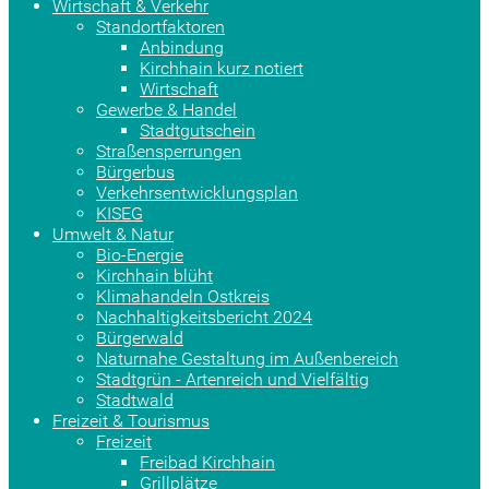
Wirtschaft & Verkehr
Standortfaktoren
Anbindung
Kirchhain kurz notiert
Wirtschaft
Gewerbe & Handel
Stadtgutschein
Straßensperrungen
Bürgerbus
Verkehrsentwicklungsplan
KISEG
Umwelt & Natur
Bio-Energie
Kirchhain blüht
Klimahandeln Ostkreis
Nachhaltigkeitsbericht 2024
Bürgerwald
Naturnahe Gestaltung im Außenbereich
Stadtgrün - Artenreich und Vielfältig
Stadtwald
Freizeit & Tourismus
Freizeit
Freibad Kirchhain
Grillplätze