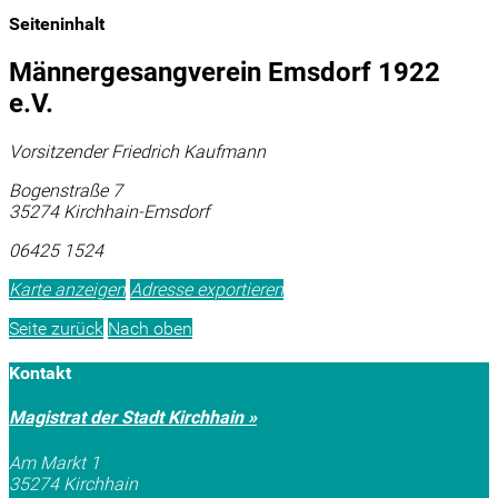
Seiteninhalt
Männergesangverein Emsdorf 1922
e.V.
Vorsitzender Friedrich Kaufmann
Bogenstraße 7
35274 Kirchhain-Emsdorf
06425 1524
Karte anzeigen
Adresse exportieren
Seite zurück
Nach oben
Kontakt
Magistrat der Stadt Kirchhain »
Am Markt 1
35274 Kirchhain