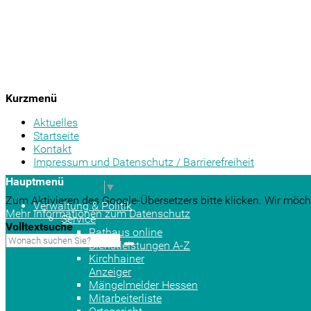
Kurzmenü
Aktuelles
Startseite
Kontakt
Impressum und Datenschutz / Barrierefreiheit
Hauptmenü
Sprache auswählen
▼
Zum Aktivieren des Google-Übersetzers bitte klicken. Wir möch
Verwaltung & Politik
Mehr Informationen zum Datenschutz
Service
Volltextsuche
Rathaus online
Dienstleistungen A-Z
Kirchhainer
Anzeiger
Mängelmelder Hessen
Mitarbeiterliste