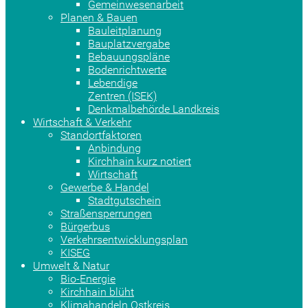
Gemeinwesenarbeit
Planen & Bauen
Bauleitplanung
Bauplatzvergabe
Bebauungspläne
Bodenrichtwerte
Lebendige
Zentren (ISEK)
Denkmalbehörde Landkreis
Wirtschaft & Verkehr
Standortfaktoren
Anbindung
Kirchhain kurz notiert
Wirtschaft
Gewerbe & Handel
Stadtgutschein
Straßensperrungen
Bürgerbus
Verkehrsentwicklungsplan
KISEG
Umwelt & Natur
Bio-Energie
Kirchhain blüht
Klimahandeln Ostkreis