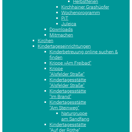
Herbstferien
Kirchhainer Grashüpfer
Wochenprogramm
PiT
Juleica
Downloads
Mitmachen
Kirchen
Kindertageseinrichtungen
Kinderbetreuung online suchen &
finden
Krippe »Am Freibad"
Krippe
"Alsfelder Straße"
Kindertagesstätte
"Alsfelder Straße"
Kindertagesstätte
"Im Brand"
Kindertagesstätte
"Am Steinweg"
Naturgruppe
am Sandfang
Kindertagesstätte
"Auf der Röthe"