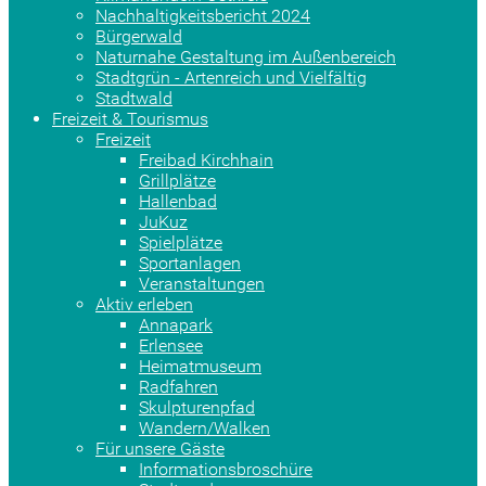
Nachhaltigkeitsbericht 2024
Bürgerwald
Naturnahe Gestaltung im Außenbereich
Stadtgrün - Artenreich und Vielfältig
Stadtwald
Freizeit & Tourismus
Freizeit
Freibad Kirchhain
Grillplätze
Hallenbad
JuKuz
Spielplätze
Sportanlagen
Veranstaltungen
Aktiv erleben
Annapark
Erlensee
Heimatmuseum
Radfahren
Skulpturenpfad
Wandern/Walken
Für unsere Gäste
Informationsbroschüre