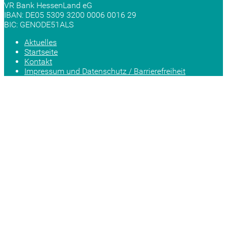
VR Bank HessenLand eG
IBAN: DE05 5309 3200 0006 0016 29
BIC: GENODE51ALS
Aktuelles
Startseite
Kontakt
Impressum und Datenschutz / Barrierefreiheit