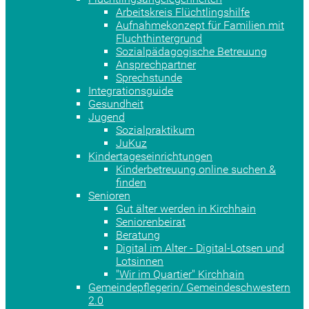
Arbeitskreis Flüchtlingshilfe
Aufnahmekonzept für Familien mit
Fluchthintergrund
Sozialpädagogische Betreuung
Ansprechpartner
Sprechstunde
Integrationsguide
Gesundheit
Jugend
Sozialpraktikum
JuKuz
Kindertageseinrichtungen
Kinderbetreuung online suchen &
finden
Senioren
Gut älter werden in Kirchhain
Seniorenbeirat
Beratung
Digital im Alter - Digital-Lotsen und
Lotsinnen
"Wir im Quartier" Kirchhain
Gemeindepflegerin/ Gemeindeschwestern
2.0