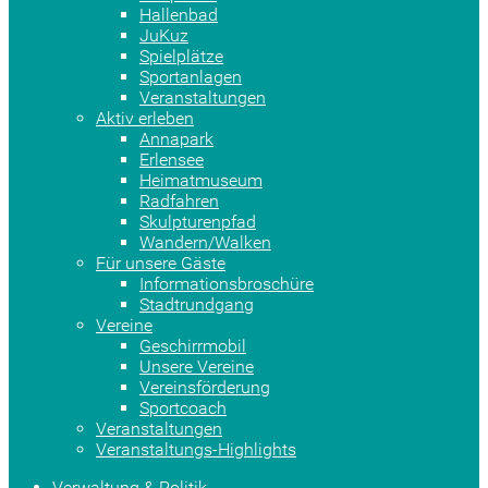
Hallenbad
JuKuz
Spielplätze
Sportanlagen
Veranstaltungen
Aktiv erleben
Annapark
Erlensee
Heimatmuseum
Radfahren
Skulpturenpfad
Wandern/Walken
Für unsere Gäste
Informationsbroschüre
Stadtrundgang
Vereine
Geschirrmobil
Unsere Vereine
Vereinsförderung
Sportcoach
Veranstaltungen
Veranstaltungs-Highlights
Verwaltung & Politik