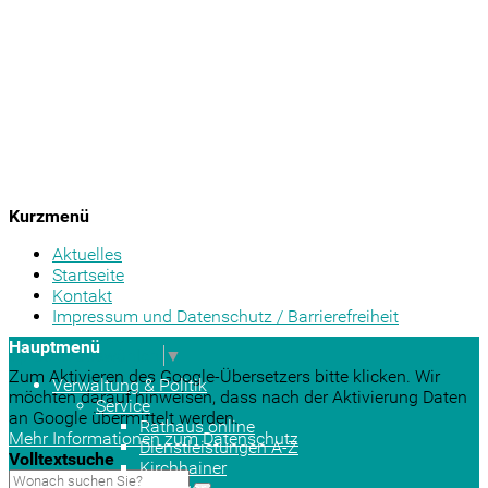
Kurzmenü
Aktuelles
Startseite
Kontakt
Impressum und Datenschutz / Barrierefreiheit
Hauptmenü
Sprache auswählen
▼
Zum Aktivieren des Google-Übersetzers bitte klicken. Wir
Verwaltung & Politik
möchten darauf hinweisen, dass nach der Aktivierung Daten
Service
an Google übermittelt werden.
Rathaus online
Mehr Informationen zum Datenschutz
Dienstleistungen A-Z
Volltextsuche
Kirchhainer