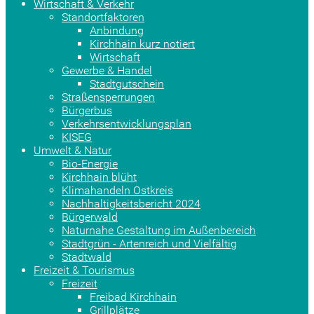
Wirtschaft & Verkehr
Standortfaktoren
Anbindung
Kirchhain kurz notiert
Wirtschaft
Gewerbe & Handel
Stadtgutschein
Straßensperrungen
Bürgerbus
Verkehrsentwicklungsplan
KISEG
Umwelt & Natur
Bio-Energie
Kirchhain blüht
Klimahandeln Ostkreis
Nachhaltigkeitsbericht 2024
Bürgerwald
Naturnahe Gestaltung im Außenbereich
Stadtgrün - Artenreich und Vielfältig
Stadtwald
Freizeit & Tourismus
Freizeit
Freibad Kirchhain
Grillplätze