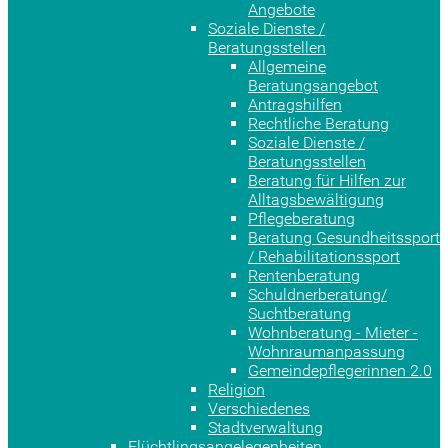
Angebote
Soziale Dienste /
Beratungsstellen
Allgemeine
Beratungsangebot
Antragshilfen
Rechtliche Beratung
Soziale Dienste /
Beratungsstellen
Beratung für Hilfen zur
Alltagsbewältigung
Pflegeberatung
Beratung Gesundheitssport
/ Rehabilitationssport
Rentenberatung
Schuldnerberatung/
Suchtberatung
Wohnberatung - Mieter -
Wohnraumanpassung
Gemeindepflegerinnen 2.0
Religion
Verschiedenes
Stadtverwaltung
Flüchtlingsangelegenheiten