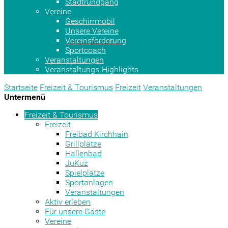
Stadtrundgang
Vereine
Geschirrmobil
Unsere Vereine
Vereinsförderung
Sportcoach
Veranstaltungen
Veranstaltungs-Highlights
Startseite
Freizeit & Tourismus
Freizeit
Veranstaltungen
Untermenü
Freizeit & Tourismus
Freizeit
Freibad Kirchhain
Grillplätze
Hallenbad
JuKuz
Spielplätze
Sportanlagen
Veranstaltungen
Aktiv erleben
Für unsere Gäste
Vereine