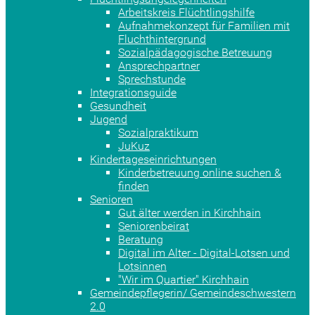
Arbeitskreis Flüchtlingshilfe
Aufnahmekonzept für Familien mit
Fluchthintergrund
Sozialpädagogische Betreuung
Ansprechpartner
Sprechstunde
Integrationsguide
Gesundheit
Jugend
Sozialpraktikum
JuKuz
Kindertageseinrichtungen
Kinderbetreuung online suchen &
finden
Senioren
Gut älter werden in Kirchhain
Seniorenbeirat
Beratung
Digital im Alter - Digital-Lotsen und
Lotsinnen
"Wir im Quartier" Kirchhain
Gemeindepflegerin/ Gemeindeschwestern
2.0