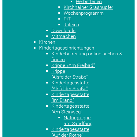
Herbstferien
Kirchhainer Grashüpfer
Wochenprogramm
PiT
Juleica
Downloads
Mitmachen
Kirchen
Kindertageseinrichtungen
Kinderbetreuung online suchen &
finden
Krippe »Am Freibad"
Krippe
"Alsfelder Straße"
Kindertagesstätte
"Alsfelder Straße"
Kindertagesstätte
"Im Brand"
Kindertagesstätte
"Am Steinweg"
Naturgruppe
am Sandfang
Kindertagesstätte
"Auf der Röthe"