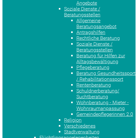
Angebote
Soziale Dienste /
Beratungsstellen
Allgemeine
Beratungsangebot
Antragshilfen
Rechtliche Beratung
Soziale Dienste /
Beratungsstellen
Beratung für Hilfen zur
Alltagsbewältigung
Pflegeberatung
Beratung Gesundheitssport
/ Rehabilitationssport
Rentenberatung
Schuldnerberatung/
Suchtberatung
Wohnberatung - Mieter -
Wohnraumanpassung
Gemeindepflegerinnen 2.0
Religion
Verschiedenes
Stadtverwaltung
Flüchtlingsangelegenheiten