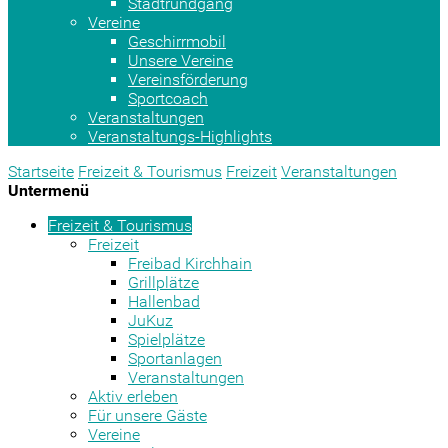
Stadtrundgang
Vereine
Geschirrmobil
Unsere Vereine
Vereinsförderung
Sportcoach
Veranstaltungen
Veranstaltungs-Highlights
Startseite
Freizeit & Tourismus
Freizeit
Veranstaltungen
Untermenü
Freizeit & Tourismus
Freizeit
Freibad Kirchhain
Grillplätze
Hallenbad
JuKuz
Spielplätze
Sportanlagen
Veranstaltungen
Aktiv erleben
Für unsere Gäste
Vereine