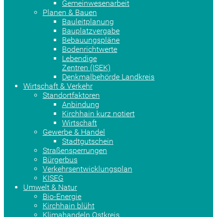
Gemeinwesenarbeit
Planen & Bauen
Bauleitplanung
Bauplatzvergabe
Bebauungspläne
Bodenrichtwerte
Lebendige
Zentren (ISEK)
Denkmalbehörde Landkreis
Wirtschaft & Verkehr
Standortfaktoren
Anbindung
Kirchhain kurz notiert
Wirtschaft
Gewerbe & Handel
Stadtgutschein
Straßensperrungen
Bürgerbus
Verkehrsentwicklungsplan
KISEG
Umwelt & Natur
Bio-Energie
Kirchhain blüht
Klimahandeln Ostkreis