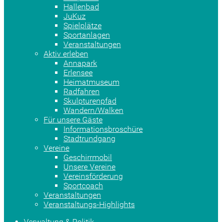
Hallenbad
JuKuz
Spielplätze
Sportanlagen
Veranstaltungen
Aktiv erleben
Annapark
Erlensee
Heimatmuseum
Radfahren
Skulpturenpfad
Wandern/Walken
Für unsere Gäste
Informationsbroschüre
Stadtrundgang
Vereine
Geschirrmobil
Unsere Vereine
Vereinsförderung
Sportcoach
Veranstaltungen
Veranstaltungs-Highlights
Verwaltung & Politik