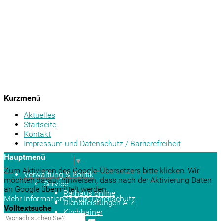
Kurzmenü
Aktuelles
Startseite
Kontakt
Impressum und Datenschutz / Barrierefreiheit
Hauptmenü
Sprache auswählen
▼
Zum Aktivieren des Google-Übersetzers bitte klicken. Wir
Verwaltung & Politik
möchten darauf hinweisen, dass nach der Aktivierung Daten
Service
an Google übermittelt werden.
Rathaus online
Mehr Informationen zum Datenschutz
Dienstleistungen A-Z
Volltextsuche
Kirchhainer