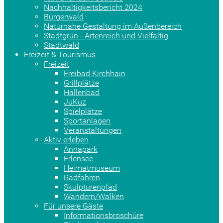
Nachhaltigkeitsbericht 2024
Bürgerwald
Naturnahe Gestaltung im Außenbereich
Stadtgrün - Artenreich und Vielfältig
Stadtwald
Freizeit & Tourismus
Freizeit
Freibad Kirchhain
Grillplätze
Hallenbad
JuKuz
Spielplätze
Sportanlagen
Veranstaltungen
Aktiv erleben
Annapark
Erlensee
Heimatmuseum
Radfahren
Skulpturenpfad
Wandern/Walken
Für unsere Gäste
Informationsbroschüre