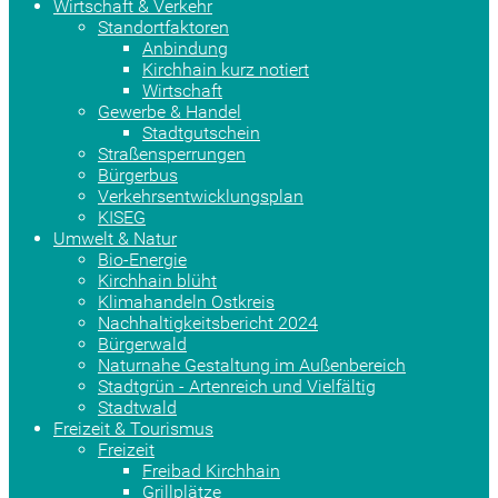
Wirtschaft & Verkehr
Standortfaktoren
Anbindung
Kirchhain kurz notiert
Wirtschaft
Gewerbe & Handel
Stadtgutschein
Straßensperrungen
Bürgerbus
Verkehrsentwicklungsplan
KISEG
Umwelt & Natur
Bio-Energie
Kirchhain blüht
Klimahandeln Ostkreis
Nachhaltigkeitsbericht 2024
Bürgerwald
Naturnahe Gestaltung im Außenbereich
Stadtgrün - Artenreich und Vielfältig
Stadtwald
Freizeit & Tourismus
Freizeit
Freibad Kirchhain
Grillplätze