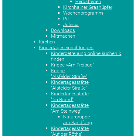
Herbstferien
Kirchhainer Grashüpfer
Wochenprogramm
PiT
Juleica
Downloads
Mitmachen
Kirchen
Kindertageseinrichtungen
Kinderbetreuung online suchen &
finden
Krippe »Am Freibad"
Krippe
"Alsfelder Straße"
Kindertagesstätte
"Alsfelder Straße"
Kindertagesstätte
"Im Brand"
Kindertagesstätte
"Am Steinweg"
Naturgruppe
am Sandfang
Kindertagesstätte
"Auf der Röthe"