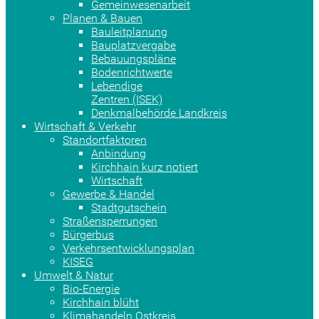
Gemeinwesenarbeit
Planen & Bauen
Bauleitplanung
Bauplatzvergabe
Bebauungspläne
Bodenrichtwerte
Lebendige
Zentren (ISEK)
Denkmalbehörde Landkreis
Wirtschaft & Verkehr
Standortfaktoren
Anbindung
Kirchhain kurz notiert
Wirtschaft
Gewerbe & Handel
Stadtgutschein
Straßensperrungen
Bürgerbus
Verkehrsentwicklungsplan
KISEG
Umwelt & Natur
Bio-Energie
Kirchhain blüht
Klimahandeln Ostkreis