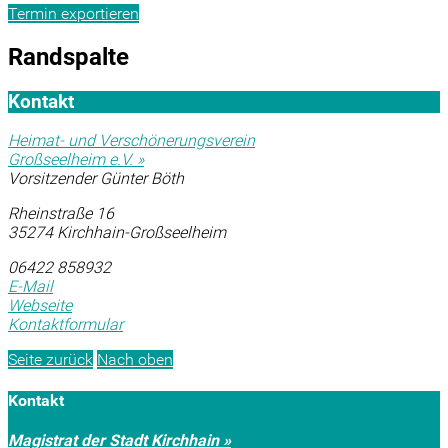
Termin exportieren
Randspalte
Kontakt
Heimat- und Verschönerungsverein
Großseelheim e.V. »
Vorsitzender Günter Böth
Rheinstraße 16
35274 Kirchhain-Großseelheim
06422 858932
E-Mail
Webseite
Kontaktformular
Seite zurück
Nach oben
Kontakt
Magistrat der Stadt Kirchhain »