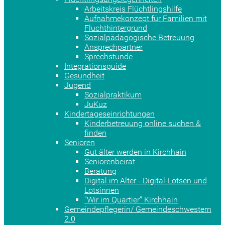
Arbeitskreis Flüchtlingshilfe
Aufnahmekonzept für Familien mit
Fluchthintergrund
Sozialpädagogische Betreuung
Ansprechpartner
Sprechstunde
Integrationsguide
Gesundheit
Jugend
Sozialpraktikum
JuKuz
Kindertageseinrichtungen
Kinderbetreuung online suchen &
finden
Senioren
Gut älter werden in Kirchhain
Seniorenbeirat
Beratung
Digital im Alter - Digital-Lotsen und
Lotsinnen
"Wir im Quartier" Kirchhain
Gemeindepflegerin/ Gemeindeschwestern
2.0