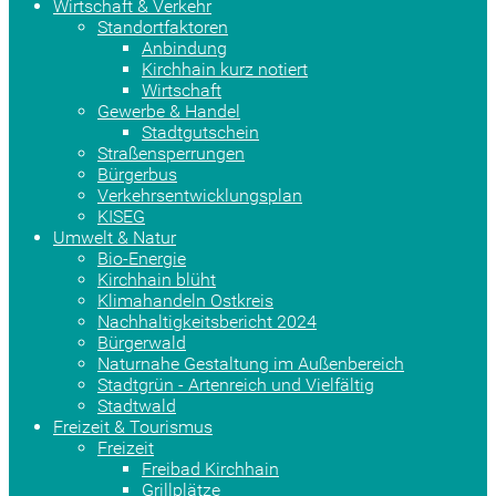
Wirtschaft & Verkehr
Standortfaktoren
Anbindung
Kirchhain kurz notiert
Wirtschaft
Gewerbe & Handel
Stadtgutschein
Straßensperrungen
Bürgerbus
Verkehrsentwicklungsplan
KISEG
Umwelt & Natur
Bio-Energie
Kirchhain blüht
Klimahandeln Ostkreis
Nachhaltigkeitsbericht 2024
Bürgerwald
Naturnahe Gestaltung im Außenbereich
Stadtgrün - Artenreich und Vielfältig
Stadtwald
Freizeit & Tourismus
Freizeit
Freibad Kirchhain
Grillplätze