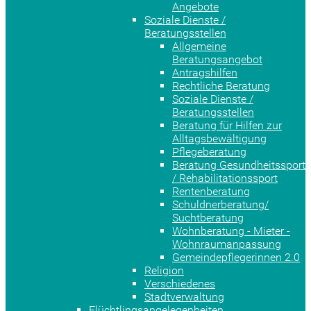
Angebote
Soziale Dienste /
Beratungsstellen
Allgemeine
Beratungsangebot
Antragshilfen
Rechtliche Beratung
Soziale Dienste /
Beratungsstellen
Beratung für Hilfen zur
Alltagsbewältigung
Pflegeberatung
Beratung Gesundheitssport
/ Rehabilitationssport
Rentenberatung
Schuldnerberatung/
Suchtberatung
Wohnberatung - Mieter -
Wohnraumanpassung
Gemeindepflegerinnen 2.0
Religion
Verschiedenes
Stadtverwaltung
Flüchtlingsangelegenheiten