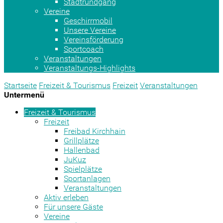
Stadtrundgang
Vereine
Geschirrmobil
Unsere Vereine
Vereinsförderung
Sportcoach
Veranstaltungen
Veranstaltungs-Highlights
Startseite
Freizeit & Tourismus
Freizeit
Veranstaltungen
Untermenü
Freizeit & Tourismus
Freizeit
Freibad Kirchhain
Grillplätze
Hallenbad
JuKuz
Spielplätze
Sportanlagen
Veranstaltungen
Aktiv erleben
Für unsere Gäste
Vereine