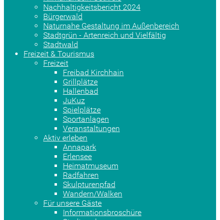
Nachhaltigkeitsbericht 2024
Bürgerwald
Naturnahe Gestaltung im Außenbereich
Stadtgrün - Artenreich und Vielfältig
Stadtwald
Freizeit & Tourismus
Freizeit
Freibad Kirchhain
Grillplätze
Hallenbad
JuKuz
Spielplätze
Sportanlagen
Veranstaltungen
Aktiv erleben
Annapark
Erlensee
Heimatmuseum
Radfahren
Skulpturenpfad
Wandern/Walken
Für unsere Gäste
Informationsbroschüre