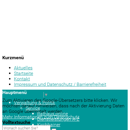
Kurzmenü
Aktuelles
Startseite
Kontakt
Impressum und Datenschutz / Barrierefreiheit
Hauptmenü
Sprache auswählen
▼
Zum Aktivieren des Google-Übersetzers bitte klicken. Wir
Verwaltung & Politik
möchten darauf hinweisen, dass nach der Aktivierung Daten
Service
an Google übermittelt werden.
Rathaus online
Mehr Informationen zum Datenschutz
Dienstleistungen A-Z
Volltextsuche
Kirchhainer