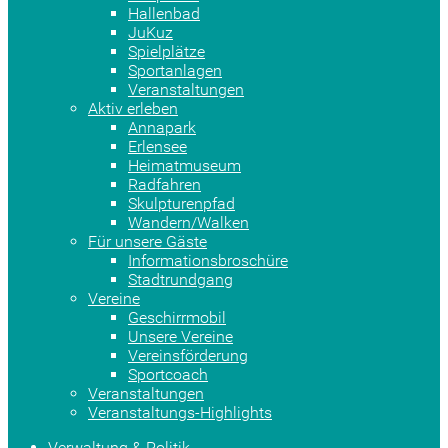
Hallenbad
JuKuz
Spielplätze
Sportanlagen
Veranstaltungen
Aktiv erleben
Annapark
Erlensee
Heimatmuseum
Radfahren
Skulpturenpfad
Wandern/Walken
Für unsere Gäste
Informationsbroschüre
Stadtrundgang
Vereine
Geschirrmobil
Unsere Vereine
Vereinsförderung
Sportcoach
Veranstaltungen
Veranstaltungs-Highlights
Verwaltung & Politik